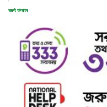
জরুরি হটলাইন