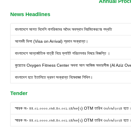
Annual Proc
News Headlines
বাংলাদেশে আগত বিদেশি নাগরিকদের অবৈধ অবস্থান নিয়মিতকরণের পদ্ধতি
আগমনী ভিসা (Visa on Arrival) প্রদান সংক্রান্ত।
বাংলাদেশে আন্তর্জাতিক যাত্রী নিয়ে ফ্লাইট পরিচালনার বিষয়ে বিজ্ঞপ্তি ।
কুয়েতের Oxygen Fitness Center অথবা আল আজিজ অভারসীজ (Al Aziz Overseas)
বাংলাদেশ হতে ইতালিতে ভ্রমণ সংক্রান্ত নিষেধাজ্ঞা শিথিল।
Tender
স্মারক নং- ৪৪.০১.০০০০.০৯৪.৪০.০০১.২৪/৯৮(২) OTM তারিখ ৩০/০৯/২০২৪ হতে 
স্মারক নং- ৪৪.০১.০০০০.০৯৪.৪০.০০১.২৪/৯৮(২) OTM তারিখ ৩০/০৯/২০২৪ হতে 